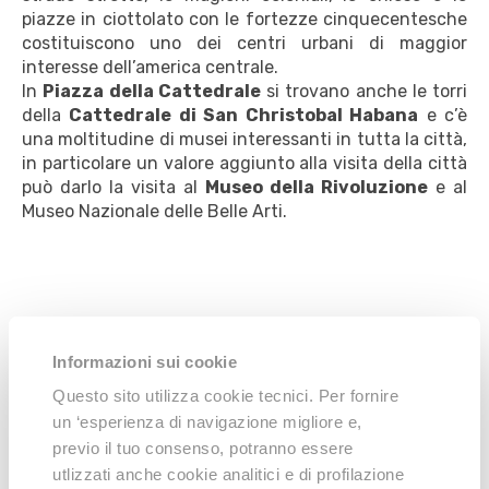
piazze in ciottolato con le fortezze cinquecentesche
costituiscono uno dei centri urbani di maggior
interesse dell’america centrale.
In
Piazza della Cattedrale
si trovano anche le torri
della
Cattedrale di San Christobal Habana
e c’è
una moltitudine di musei interessanti in tutta la città,
in particolare un valore aggiunto alla visita della città
può darlo la visita al
Museo della Rivoluzione
e al
Museo Nazionale delle Belle Arti.
Spiagge
Informazioni sui cookie
Questo sito utilizza cookie tecnici. Per fornire
Le spiagge più vicine sono quelle di
Playa del Este
mentre per andare alle spiagge orientali bisogna
un ‘esperienza di navigazione migliore e,
percorrere circa 20 chilometri dal centro della città.
previo il tuo consenso, potranno essere
Lungo tutta la costa le acque azzurre e le sabbie
utlizzati anche cookie analitici e di profilazione