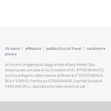
chi siamo
|
affiliazioni
|
pubblicità su lol travel
|
condizioni e
privacy
lol.travel è un’agenzia di viaggi on line di Easy Market Spa
Unipersonale con sede in via Consolare 51/C, 47900 Rimini (IT),
iscritta al Registro delle imprese di Rimini al n° 03109340400,
REA n°278395, Partita Iva 03109340400, Capitale Sociale €
1.440.000,00 i.v., specializzata nella vendita di voli.