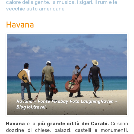
calore della gente, la musica, i sigari, il rum e le
vecchie auto americane
Havana
Havana – Fonte Pixabay Foto LaughingRaven –
Blog lol.travel
Havana
è la
più grande città dei Carabi.
Ci sono
dozzine di chiese, palazzi, castelli e monumenti,