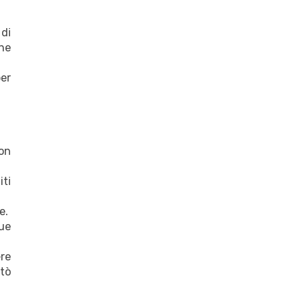
di
he
er
con
iti
e.
que
ere
etò