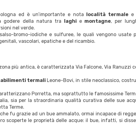
ologna ed è un’importante e nota
località termale
e 
era godere della natura tra
laghi
e
montagne
, per lung
rsioni nel verde.
also-bromo-iodiche e sulfuree, le quali vengono usate p
enitali, vascolari, epatiche e del ricambio.
a zona più antica, è caratterizzata Via Falcone, Via Ranuzzi 
abilimenti termali
Leone-Bovi, in stile neoclassico, costru
 caratterizzano Porretta, ma soprattutto le famosissime Term
lia, sia per la straordinaria qualità curativa delle sue ac
etta Terme.
 che fu grazie ad un bue ammalato, ormai incapace di regg
o scoperte le proprietà delle acque: il bue, infatti, si diss