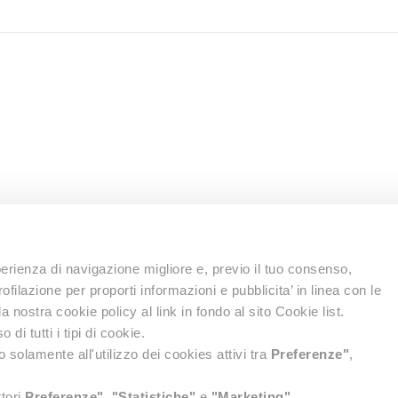
perienza di navigazione migliore e, previo il tuo consenso,
|
affiliazioni
|
pubblicità su lol travel
|
condizioni e privacy
ofilazione per proporti informazioni e pubblicita’ in linea con le
 nostra cookie policy al link in fondo al sito Cookie list.
 un’agenzia di viaggi on line di Easy Market Spa Unipersonale con sede in
 di tutti i tipi di cookie.
se di Rimini al n° 03109340400, REA n°278395, Partita Iva 03109340400
 solamente all'utilizzo dei cookies attivi tra
Preferenze"
,
li.
ttori
Preferenze"
,
"Statistiche"
e
"Marketing"
.