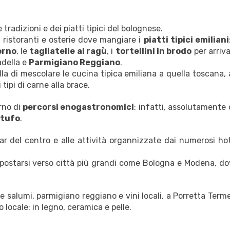
 tradizioni e dei piatti tipici del bolognese.
 ristoranti e osterie dove mangiare i
piatti tipici emiliani
orno
, le
tagliatelle al ragù
, i
tortellini in brodo
per arriv
adella e
Parmigiano Reggiano
.
lla di mescolare le cucina tipica emiliana a quella toscana,
 tipi di carne alla brace.
rno di
percorsi enogastronomici
: infatti, assolutamente
tufo
.
ar del centro e alle attività organnizzate dai numerosi ho
 spostarsi verso città più grandi come Bologna e Modena, d
e salumi, parmigiano reggiano e vini locali, a Porretta Term
o locale: in legno, ceramica e pelle.