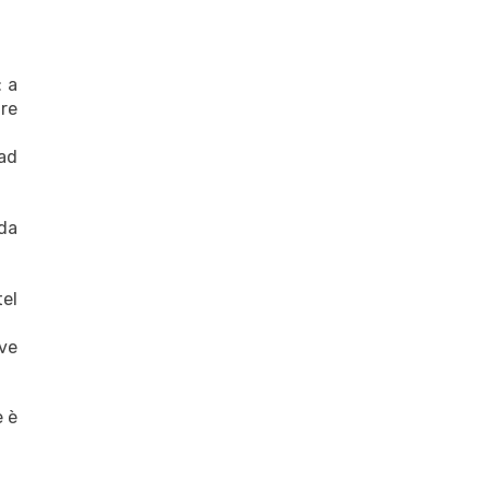
: a
are
 ad
 da
tel
ove
e è