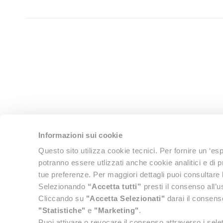
Informazioni sui cookie
Questo sito utilizza cookie tecnici. Per fornire un ‘es
chi siamo
potranno essere utlizzati anche cookie analitici e di pr
tue preferenze. Per maggiori dettagli puoi consultare la
lol.travel è
Selezionando
“Accetta tutti”
presti il consenso all’uso
delle impre
Cliccando su
"Accetta Selezionati"
darai il consenso
vendita di vo
"Statistiche"
e
"Marketing"
.
Puoi attivare o revocare il consenso attraverso i sele