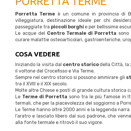
PORRETTA TERME
Porretta Terme
è un comune in provincia di B
villeggiatura, destinazione ideale per chi desid
passeggiate tra
piccoli borghi
e per bellissime escu
Le acque del
Centro Termale di Porretta
sono s
curare malattie osteoarticolari, gastroenteriche, urog
COSA VEDERE
Iniziando la visita dal
centro storico
della Città, l
il voltone del Crocefisso e Via Terme.
Sempre nel centro storico si possono ammirare gli
st
tra il XVIII e il XIX secolo.
Molte altre Chiese e posti di grande cultura storica
Le
Terme di Porretta
sono tra le più famose in Ita
termali, che per la piacevolezza del soggiorno a Porr
Le Terme hanno oltre 2000 anni e la leggenda narra
l’aratro e lasciato libero dal suo padrone, che venner
alla fonte termale e ritrovò il suo vigore.