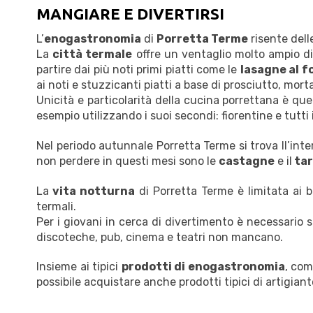
MANGIARE E DIVERTIRSI
L’
enogastronomia
di
Porretta Terme
risente delle
La
città termale
offre un ventaglio molto ampio di
partire dai più noti primi piatti come le
lasagne al f
ai noti e stuzzicanti piatti a base di prosciutto, mort
Unicità e particolarità della cucina porrettana è que
esempio utilizzando i suoi secondi: fiorentine e tutti i
Nel periodo autunnale Porretta Terme si trova ll’inte
non perdere in questi mesi sono le
castagne
e il
tar
La
vita notturna
di Porretta Terme è limitata ai b
termali.
Per i giovani in cerca di divertimento è necessario
discoteche, pub, cinema e teatri non mancano.
Insieme ai tipici
prodotti di enogastronomia
, com
possibile acquistare anche prodotti tipici di artigiant