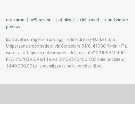
chi siamo
|
affiliazioni
|
pubblicità su lol travel
|
condizioni e
privacy
lol.travel è un’agenzia di viaggi on line di Easy Market Spa
Unipersonale con sede in via Consolare 51/C, 47900 Rimini (IT),
iscritta al Registro delle imprese di Rimini al n° 03109340400,
REA n°278395, Partita Iva 03109340400, Capitale Sociale €
1.440.000,00 i.v., specializzata nella vendita di voli.