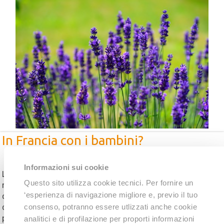
In Francia con i bambini?
Elisa Paterlini
+
21 Giugno 2016
Informazioni sui cookie
L’anno scorso abbiamo avuto piacere di visitare divers
Questo sito utilizza cookie tecnici. Per fornire un
regioni della Francia e l’aspetto interessante è stato ch
‘esperienza di navigazione migliore e, previo il tuo
ogni viaggio ha avuto caratteristiche completament
diverse le une dalle altre. Dalle foreste alle spiagg
consenso, potranno essere utlizzati anche cookie
passando per scogliere e parchi divertimento unici a
analitici e di profilazione per proporti informazioni