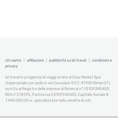
chi siamo
|
affiliazioni
|
pubblicità su lol travel
|
condizioni e
privacy
lol.travel è un’agenzia di viaggi on line di Easy Market Spa
Unipersonale con sede in via Consolare 51/C, 47900 Rimini (IT),
iscritta al Registro delle imprese di Rimini al n° 03109340400,
REA n°278395, Partita Iva 03109340400, Capitale Sociale €
1.440.000,00 i.v., specializzata nella vendita di voli.