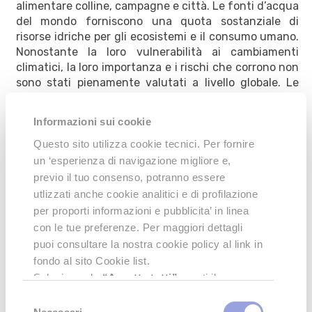
alimentare colline, campagne e città. Le fonti d’acqua
del mondo forniscono una quota sostanziale di
risorse idriche per gli ecosistemi e il consumo umano.
Nonostante la loro vulnerabilità ai cambiamenti
climatici, la loro importanza e i rischi che corrono non
sono stati pienamente valutati a livello globale. Le
fonti d’acqua più importanti sono anche le più
minacciate dai cambiamenti climatici e
Informazioni sui cookie
socioeconomici, con un impatto sulla vita di miliardi di
persone in tutto il mondo.
ISY Travel si impegna
Questo sito utilizza cookie tecnici. Per fornire
contro lo spreco della risorsa primaria e per un
un ‘esperienza di navigazione migliore e,
suo adeguato utilizzo in tutti gli ambiti,
previo il tuo consenso, potranno essere
specialmente alberghiero, sensibilizzando gli
utlizzati anche cookie analitici e di profilazione
ospiti nel riporre correttamente la biancheria,
per proporti informazioni e pubblicita’ in linea
evitando inutili e superflui lavaggi.
con le tue preferenze. Per maggiori dettagli
puoi consultare la nostra cookie policy al link in
Le montagne allora e oggi
fondo al sito Cookie list.
Selezionando
“Accetta tutti”
presti il
consenso all’uso di tutti i tipi di cookie.
Selezione
Cliccando su
"Accetta Selezionati"
darai il