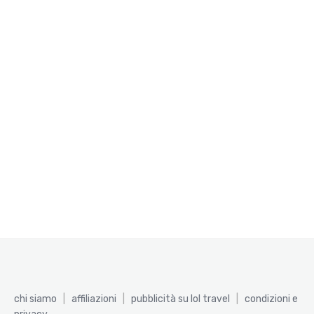
chi siamo
|
affiliazioni
|
pubblicità su lol travel
|
condizioni e