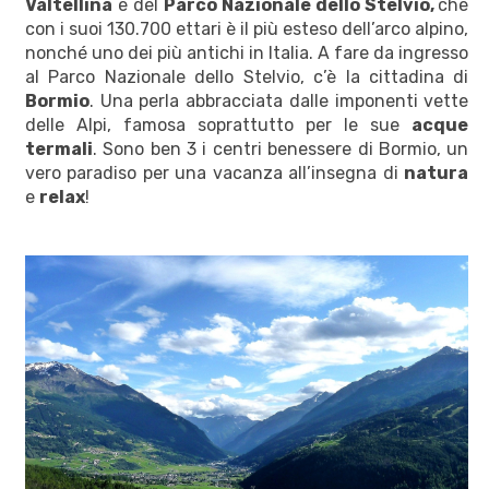
Valtellina
e del
Parco Nazionale dello Stelvio,
che
con i suoi 130.700 ettari è il più esteso dell’arco alpino,
nonché uno dei più antichi in Italia. A fare da ingresso
al Parco Nazionale dello Stelvio, c’è la cittadina di
Bormio
. Una perla abbracciata dalle imponenti vette
delle Alpi, famosa soprattutto per le sue
acque
termali
. Sono ben 3 i centri benessere di Bormio, un
vero paradiso per una vacanza all’insegna di
natura
e
relax
!