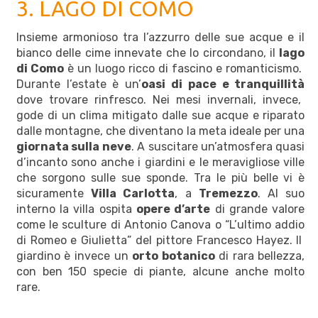
3. LAGO DI COMO
Insieme armonioso tra l’azzurro delle sue acque e il
bianco delle cime innevate che lo circondano, il
lago
di Como
è un luogo ricco di fascino e romanticismo.
Durante l’estate è un’
oasi di pace e tranquillità
dove trovare rinfresco. Nei mesi invernali, invece,
gode di un clima mitigato dalle sue acque e riparato
dalle montagne, che diventano la meta ideale per una
giornata sulla neve
. A suscitare un’atmosfera quasi
d’incanto sono anche i giardini e le meravigliose ville
che sorgono sulle sue sponde. Tra le più belle vi è
sicuramente
Villa Carlotta
, a
Tremezzo
. Al suo
interno la villa ospita
opere d’arte
di grande valore
come le sculture di Antonio Canova o “L’ultimo addio
di Romeo e Giulietta” del pittore Francesco Hayez. Il
giardino è invece un
orto botanico
di rara bellezza,
con ben 150 specie di piante, alcune anche molto
rare.