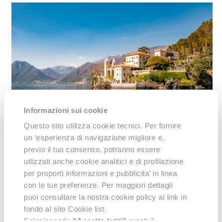
Informazioni sui cookie
Questo sito utilizza cookie tecnici. Per fornire
un ‘esperienza di navigazione migliore e,
previo il tuo consenso, potranno essere
Scopri le nostre proposte su lol.travel:
utlizzati anche cookie analitici e di profilazione
http://lzp.li/DJbw
per proporti informazioni e pubblicita’ in linea
con le tue preferenze. Per maggiori dettagli
4. I VINI DELLA
puoi consultare la nostra cookie policy al link in
fondo al sito Cookie list.
FRANCIACORTA
Selezionando
“Accetta tutti”
presti il