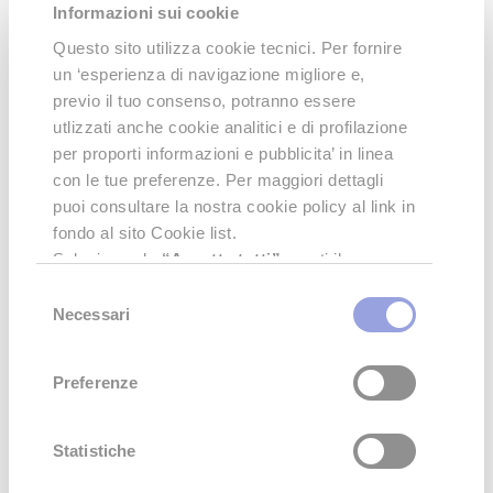
Informazioni sui cookie
Questo sito utilizza cookie tecnici. Per fornire
un ‘esperienza di navigazione migliore e,
previo il tuo consenso, potranno essere
utlizzati anche cookie analitici e di profilazione
per proporti informazioni e pubblicita’ in linea
con le tue preferenze. Per maggiori dettagli
puoi consultare la nostra cookie policy al link in
fondo al sito Cookie list.
Selezionando
“Accetta tutti”
presti il
consenso all’uso di tutti i tipi di cookie.
Selezione
Cliccando su
"Accetta Selezionati"
darai il
Necessari
del
consenso solamente all'utilizzo dei cookies
consenso
Per maggiori info visita la pagina dedicata sul nostro
attivi tra
Preferenze"
,
"Statistiche"
e
sito:
http://lzp.li/EBLk
Preferenze
"Marketing"
.
Puoi attivare o revocare il consenso attraverso
i selettori
Preferenze"
,
"Statistiche"
e
Statistiche
"Marketing"
.
Lascia un Commento