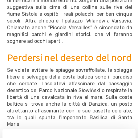
dimenticare il mondo esterno. Sorge in una posizione
suggestiva sulla cima di una collina sulle rive del
fiume Sistola e ospitò i reali polacchi per ben cinque
secoli. Altra chicca è il palazzo Wilanów a Varsavia.
Chiamato anche “Piccola Versailles” è circondato da
magnifici parchi e giardini storici, che vi faranno
sognare ad occhi aperti.
Perdersi nel deserto del nord
Se volete evitare le spiagge sovraffollate, le spiagge
libere e selvagge della costa baltica sono il paradiso
che cercate. Lasciatevi affascinare dal paesaggio
desertico del Parco Nazionale Słowiński o respirate la
libertà di una cavalcata in riva al mare. Sulla costa
baltica si trova anche la città di Danzica, un posto
altrettanto affascinante con le sue casette colorate,
tra le quali spunta l’imponente Basilica di Santa
Maria.