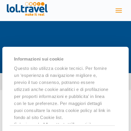
Scopri di più
Informazioni sui cookie
Sud America
Questo sito utilizza cookie tecnici. Per fornire
un ‘esperienza di navigazione migliore e,
previo il tuo consenso, potranno essere
Toggl
utlizzati anche cookie analitici e di profilazione
per proporti informazioni e pubblicita’ in linea
con le tue preferenze. Per maggiori dettagli
puoi consultare la nostra cookie policy al link in
SCOPRI DI PIÙ: SUD AMERICA
fondo al sito Cookie list.
Selezionando
“Accetta tutti”
presti il