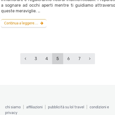
a sognare ad occhi aperti mentre ti guidiamo attravers
queste meraviglie. …
Continua a leggere…
3
4
5
6
7
chi siamo
|
affiliazioni
|
pubblicità su lol travel
|
condizioni e
privacy