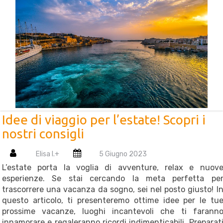
Idee di viaggio per l’estate! Scopri i
nostri consigli
Elisa I.
+
5 Giugno 2023
L’estate porta la voglia di avventure, relax e nuov
esperienze. Se stai cercando la meta perfetta pe
trascorrere una vacanza da sogno, sei nel posto giusto! I
questo articolo, ti presenteremo ottime idee per le tu
prossime vacanze, luoghi incantevoli che ti farann
innamorare e regaleranno ricordi indimenticabili. Preparat