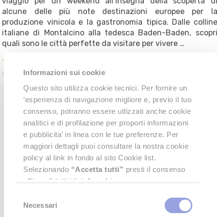
viaggio per un weekend all’insegna della scoperta d
alcune delle più note destinazioni europee per l
produzione vinicola e la gastronomia tipica. Dalle collin
italiane di Montalcino alla tedesca Baden-Baden, scopr
quali sono le città perfette da visitare per vivere …
Continua a leggere…
Informazioni sui cookie
Questo sito utilizza cookie tecnici. Per fornire un
‘esperienza di navigazione migliore e, previo il tuo
consenso, potranno essere utlizzati anche cookie
analitici e di profilazione per proporti informazioni
e pubblicita’ in linea con le tue preferenze. Per
maggiori dettagli puoi consultare la nostra cookie
policy al link in fondo al sito Cookie list.
Selezionando
“Accetta tutti”
presti il consenso
all’uso di tutti i tipi di cookie.
Cliccando su
"Accetta Selezionati"
darai il
Selezione
consenso solamente all'utilizzo dei cookies attivi
Necessari
del
tra
Preferenze"
,
"Statistiche"
e
"Marketing"
.