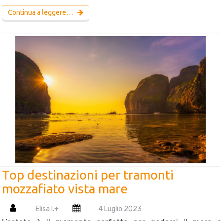
Continua a leggere…
Top destinazioni per tramonti
mozzafiato vista mare
Elisa I.
+
4 Luglio 2023